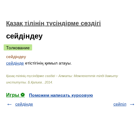
Қазақ тілінің түсіндірме сөздігі
сейдіндеу
Толкование
сейдіндеу
сейдінде
етістігінің қимыл атауы.
Қазақ тілінің түсіндірме сөздігі – Алматы: Мемлекеттік тілді дамыту
институты
.
Б.Қалиев.
.
2014
.
Игры ⚽
Поможем написать курсовую
сейдінде
сейпіл